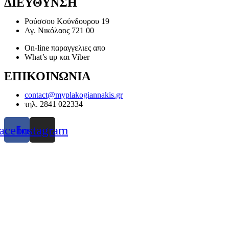
ΔΙΕΥΘΥΝΣΗ
Ρούσσου Κούνδουρου 19
Αγ. Νικόλαος 721 00
On-line παραγγελιες απο
What’s up και Viber
ΕΠΙΚΟΙΝΩΝΙΑ
contact@myplakogiannakis.gr
τηλ. 2841 022334
acebook
Instagram