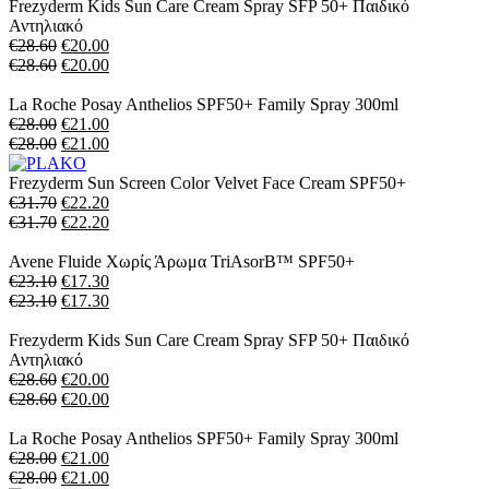
Frezyderm Kids Sun Care Cream Spray SFP 50+ Παιδικό
Αντηλιακό
€
28.60
€
20.00
€
28.60
€
20.00
La Roche Posay Anthelios SPF50+ Family Spray 300ml
€
28.00
€
21.00
€
28.00
€
21.00
Frezyderm Sun Screen Color Velvet Face Cream SPF50+
€
31.70
€
22.20
€
31.70
€
22.20
Avene Fluide Xωρίς Άρωμα TriAsorB™ SPF50+
€
23.10
€
17.30
€
23.10
€
17.30
Frezyderm Kids Sun Care Cream Spray SFP 50+ Παιδικό
Αντηλιακό
€
28.60
€
20.00
€
28.60
€
20.00
La Roche Posay Anthelios SPF50+ Family Spray 300ml
€
28.00
€
21.00
€
28.00
€
21.00