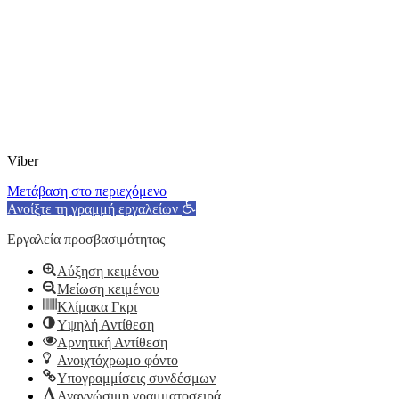
Viber
Μετάβαση στο περιεχόμενο
Ανοίξτε τη γραμμή εργαλείων
Εργαλεία προσβασιμότητας
Αύξηση κειμένου
Μείωση κειμένου
Κλίμακα Γκρι
Υψηλή Αντίθεση
Αρνητική Αντίθεση
Ανοιχτόχρωμο φόντο
Υπογραμμίσεις συνδέσμων
Αναγνώσιμη γραμματοσειρά