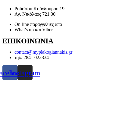
Ρούσσου Κούνδουρου 19
Αγ. Νικόλαος 721 00
On-line παραγγελιες απο
What’s up και Viber
ΕΠΙΚΟΙΝΩΝΙΑ
contact@myplakogiannakis.gr
τηλ. 2841 022334
acebook
Instagram