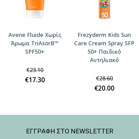
Avene Fluide Xωρίς
Frezyderm Kids Sun
Άρωμα TriAsorB™
Care Cream Spray SFP
SPF50+
50+ Παιδικό
Αντηλιακό
€
23.10
€
28.60
€
17.30
€
20.00
ΕΓΓΡΑΦΗ ΣΤΟ NEWSLETTER